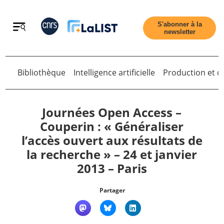
Retour
S'abonner à la
newsletter
Retour
Bibliothèque
Intelligence artificielle
Production et di
Journées Open Access –
Couperin : « Généraliser
l’accès ouvert aux résultats de
Accueil
la recherche » – 24 et janvier
2013 – Paris
Tous les articles
Partager
Qui sommes nous ?