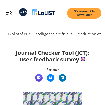
Retour
S'abonner à la
newsletter
Retour
Bibliothèque
Intelligence artificielle
Production et di
Journal Checker Tool (JCT):
user feedback survey
Accueil
Partager
Tous les articles
Qui sommes nous ?