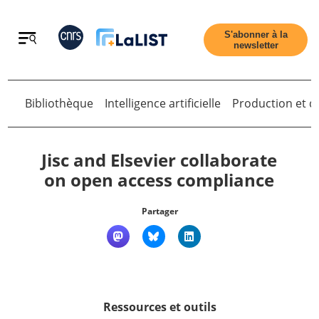
Retour
S'abonner à la
newsletter
Retour
Bibliothèque
Intelligence artificielle
Production et di
Jisc and Elsevier collaborate
on open access compliance
Accueil
Partager
Tous les articles
Qui sommes nous ?
Ressources et outils