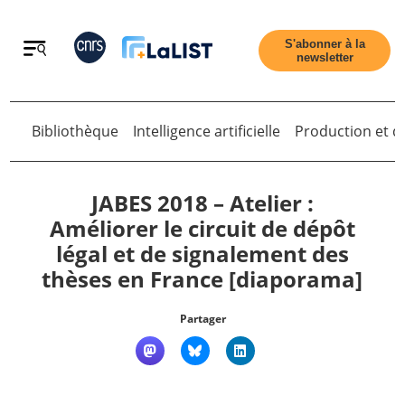
Retour
S'abonner à la
newsletter
Retour
Bibliothèque
Intelligence artificielle
Production et di
JABES 2018 – Atelier :
Améliorer le circuit de dépôt
légal et de signalement des
Accueil
thèses en France [diaporama]
Tous les articles
Partager
Qui sommes nous ?