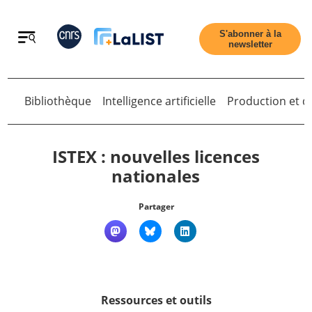
Retour
S'abonner à la
newsletter
Retour
Bibliothèque
Intelligence artificielle
Production et di
ISTEX : nouvelles licences
nationales
Accueil
Partager
Tous les articles
Qui sommes nous ?
Ressources et outils