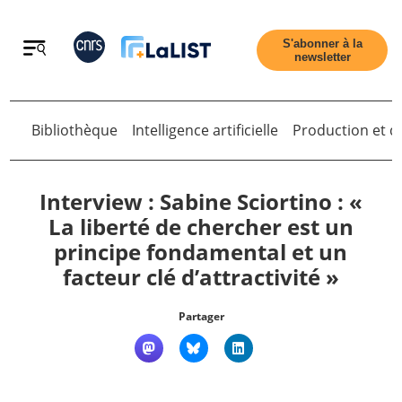
Retour
S'abonner à la
newsletter
Bibliothèque
Intelligence artificielle
Production et di
Retour
Interview : Sabine Sciortino : «
La liberté de chercher est un
principe fondamental et un
Accueil
facteur clé d’attractivité »
Tous les articles
Partager
Qui sommes nous ?