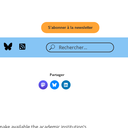
S'abonner à la newsletter
Partager
 make available the academic institution’s