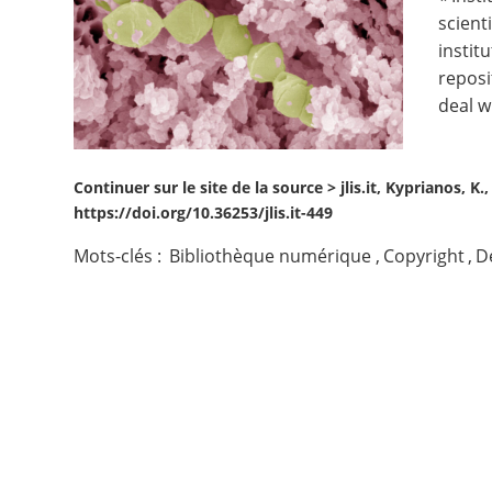
scient
Contact
instit
reposi
Nous suivre
deal w
Continuer sur le site de la source >
jlis.it, Kyprianos, K
https://doi.org/10.36253/jlis.it-449
Mots-clés :
Bibliothèque numérique
,
Copyright
,
D