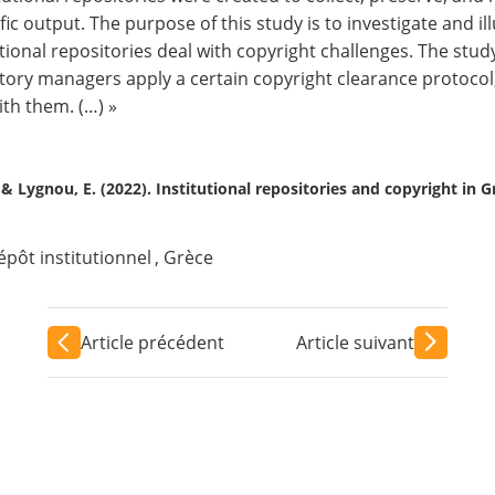
ific output. The purpose of this study is to investigate and 
utional repositories deal with copyright challenges. The study
tory managers apply a certain copyright clearance protoco
ith them. (…) »
., & Lygnou, E. (2022). Institutional repositories and copyright in G
épôt institutionnel
,
Grèce
Article précédent
Article suivant