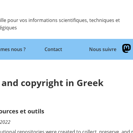
ille pour vos informations scientifiques, techniques et
tégiques
Retour
mes nous ?
Contact
Nous suivre
s and copyright in Greek
ources et outils
/2022
itutional repositories were created to collect, preserve, and