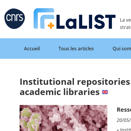
Retour
La ve
stra
Accueil
Tous les articles
Qui som
Institutional repositorie
Accueil
academic libraries
Tous les articles
Ress
20/05
Qui sommes nous ?
« Inst