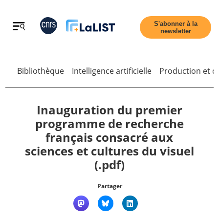
Retour
S'abonner à la
newsletter
Bibliothèque
Intelligence artificielle
Production et di
Retour
Inauguration du premier
programme de recherche
français consacré aux
Accueil
sciences et cultures du visuel
(.pdf)
Tous les articles
Partager
Qui sommes nous ?