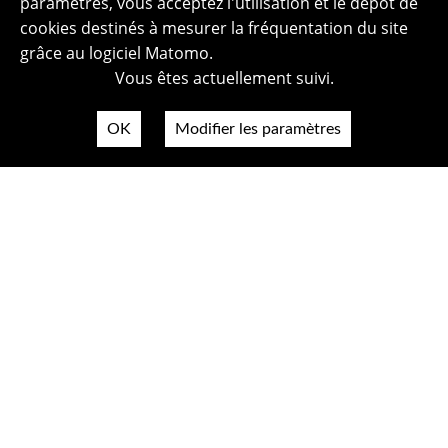
paramètres, vous acceptez l'utilisation et le dépôt de
cookies destinés à mesurer la fréquentation du site
grâce au logiciel Matomo.
Vous êtes actuellement suivi.
OK
Modifier les paramètres
Plan du site
Politique de confidentialité
Mentions légales
Crédits photos
Accessibilité