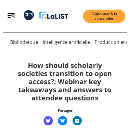
Retour
S'abonner à la
newsletter
Bibliothèque
Intelligence artificielle
Production et di
Retour
How should scholarly
societies transition to open
access?: Webinar key
Accueil
takeaways and answers to
attendee questions
Tous les articles
Partager
Qui sommes nous ?