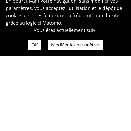
En poursuivant votre navigation, sans modifier vos
paramètres, vous acceptez l'utilisation et le dépôt de
cookies destinés à mesurer la fréquentation du site
grâce au logiciel Matomo.
Vous êtes actuellement suivi.
OK
Modifier les paramètres
Plan du site
Politique de confidentialité
Mentions légales
Crédits photos
Accessibilité