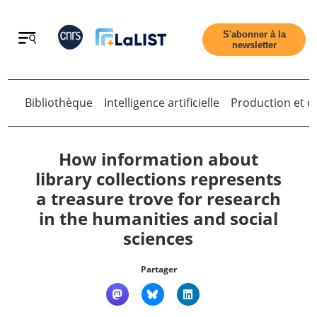
Retour
S'abonner à la
newsletter
Bibliothèque
Intelligence artificielle
Production et di
Retour
How information about
library collections represents
a treasure trove for research
Accueil
in the humanities and social
sciences
Tous les articles
Partager
Qui sommes nous ?