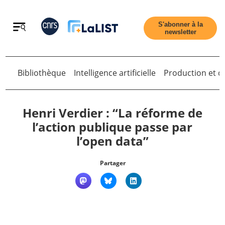
Retour
S'abonner à la
newsletter
Retour
Bibliothèque
Intelligence artificielle
Production et di
Henri Verdier : “La réforme de
l’action publique passe par
l’open data”
Accueil
Partager
Tous les articles
Qui sommes nous ?