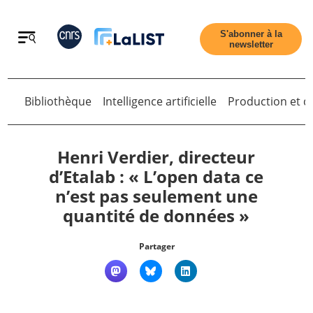
Retour
S'abonner à la
newsletter
Bibliothèque
Intelligence artificielle
Production et di
Henri Verdier, directeur
Retour
d’Etalab : « L’open data ce
n’est pas seulement une
Accueil
quantité de données »
Tous les articles
Partager
Qui sommes nous ?