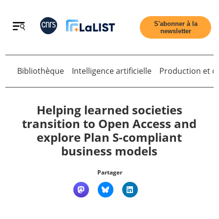
Retour
S'abonner à la
newsletter
Bibliothèque
Intelligence artificielle
Production et di
Retour
Helping learned societies
transition to Open Access and
explore Plan S-compliant
Accueil
business models
Tous les articles
Partager
Qui sommes nous ?