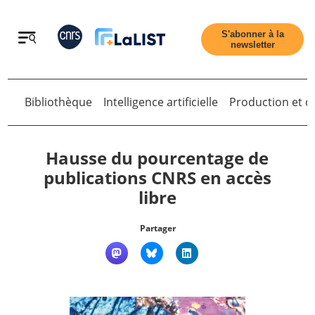
Retour
S'abonner à la
newsletter
Bibliothèque
Intelligence artificielle
Production et di
Retour
Hausse du pourcentage de
publications CNRS en accès
libre
Accueil
Partager
Tous les articles
Qui sommes nous ?