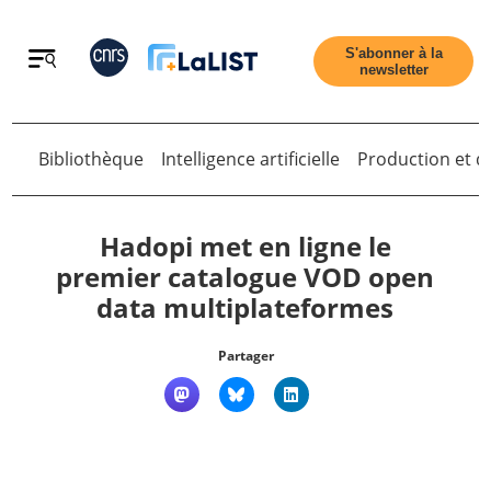
Retour
S'abonner à la
newsletter
Retour
Bibliothèque
Intelligence artificielle
Production et di
Hadopi met en ligne le
premier catalogue VOD open
data multiplateformes
Accueil
Partager
Tous les articles
Qui sommes nous ?