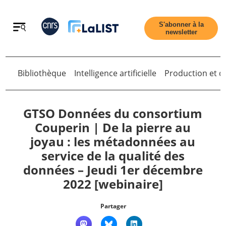
Retour
S'abonner à la
newsletter
Bibliothèque
Intelligence artificielle
Production et di
Retour
GTSO Données du consortium
Couperin | De la pierre au
joyau : les métadonnées au
Accueil
service de la qualité des
données – Jeudi 1er décembre
Tous les articles
2022 [webinaire]
Qui sommes nous ?
Partager