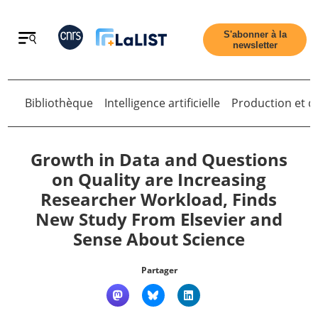
Retour
S'abonner à la
newsletter
Bibliothèque
Intelligence artificielle
Production et di
Retour
Growth in Data and Questions
on Quality are Increasing
Researcher Workload, Finds
Accueil
New Study From Elsevier and
Sense About Science
Tous les articles
Partager
Qui sommes nous ?