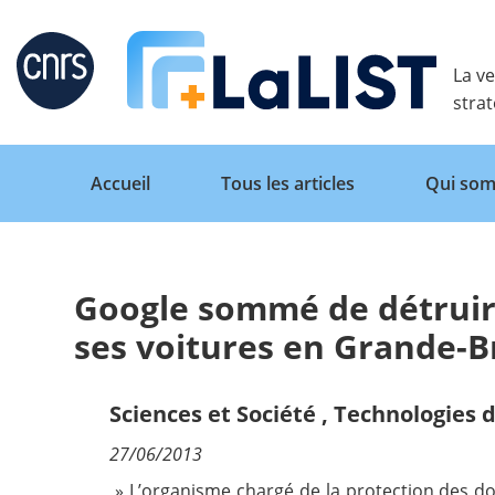
Retour
La ve
stra
Accueil
Tous les articles
Qui som
Google sommé de détruire
Accueil
ses voitures en Grande-
Tous les articles
Sciences et Société
,
Technologies d
27/06/2013
Qui sommes nous ?
» L’organisme chargé de la protection des 