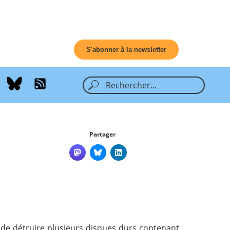
S'abonner à la newsletter
Partager
e détruire plusieurs disques durs contenant