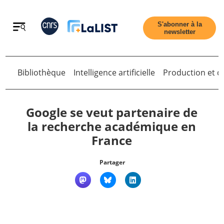
Retour
S'abonner à la
newsletter
Retour
Bibliothèque
Intelligence artificielle
Production et di
Google se veut partenaire de
la recherche académique en
France
Accueil
Partager
Tous les articles
Qui sommes nous ?