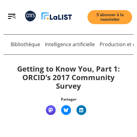
Retour
S'abonner à la
newsletter
Retour
Bibliothèque
Intelligence artificielle
Production et di
Getting to Know You, Part 1:
ORCID’s 2017 Community
Survey
Accueil
Partager
Tous les articles
Qui sommes nous ?