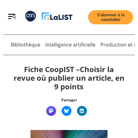
Retour
S'abonner à la
newsletter
Bibliothèque
Intelligence artificielle
Production et di
Retour
Fiche CoopIST –Choisir la
revue où publier un article, en
9 points
Accueil
Partager
Tous les articles
Qui sommes nous ?