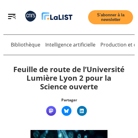
Retour
S'abonner à la
newsletter
Bibliothèque
Intelligence artificielle
Production et di
Retour
Feuille de route de l’Université
Lumière Lyon 2 pour la
Science ouverte
Accueil
Partager
Tous les articles
Qui sommes nous ?