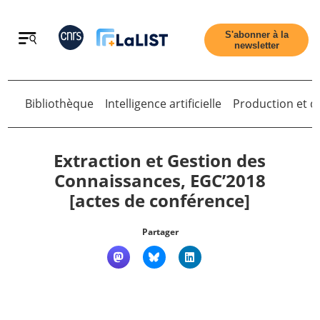
Retour
S'abonner à la
newsletter
Bibliothèque
Intelligence artificielle
Production et di
Retour
Extraction et Gestion des
Connaissances, EGC’2018
[actes de conférence]
Accueil
Partager
Tous les articles
Qui sommes nous ?