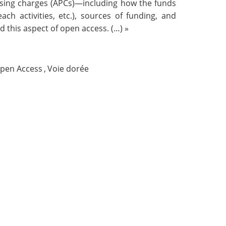
essing charges (APCs)—including how the funds
ach activities, etc.), sources of funding, and
d this aspect of open access. (…) »
pen Access
,
Voie dorée