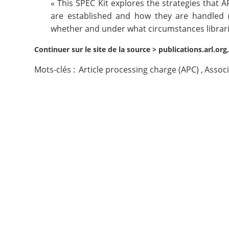
« This SPEC Kit explores the strategies that
are established and how they are handled (e.g
Contact
whether and under what circumstances libraries
Nous suivre
Continuer sur le site de la source >
publications.arl.or
Mots-clés :
Article processing charge (APC)
,
Associ