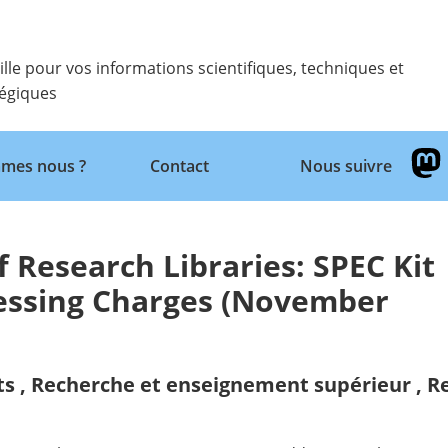
ille pour vos informations scientifiques, techniques et
tégiques
Retour
mes nous ?
Contact
Nous suivre
f Research Libraries: SPEC Kit
cessing Charges (November
ts
,
Recherche et enseignement supérieur
,
Re