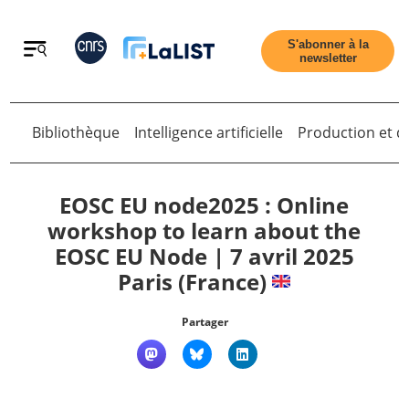
Retour
S'abonner à la
newsletter
Bibliothèque
Intelligence artificielle
Production et di
Retour
EOSC EU node2025 : Online
workshop to learn about the
EOSC EU Node | 7 avril 2025
Accueil
Paris (France)
Tous les articles
Partager
Qui sommes nous ?