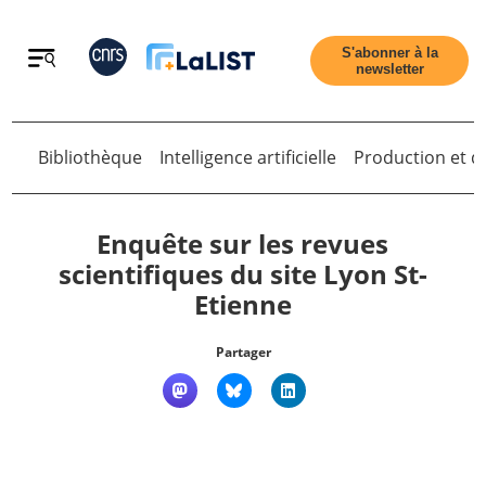
Retour
S'abonner à la
newsletter
Retour
Bibliothèque
Intelligence artificielle
Production et di
Enquête sur les revues
scientifiques du site Lyon St-
Etienne
Accueil
Partager
Tous les articles
Qui sommes nous ?