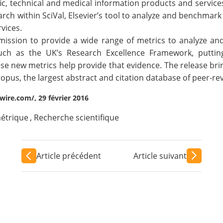
tific, technical and medical information products and servi
arch within
SciVal
, Elsevier’s tool to analyze and benchmark
rvices.
 mission to provide a wide range of metrics to analyze and
such as the UK’s Research Excellence Framework, puttin
e new metrics help provide that evidence. The release bring
copus
, the largest abstract and citation database of peer-re
ire.com/, 29 février 2016
métrique
,
Recherche scientifique
Article précédent
Article suivant