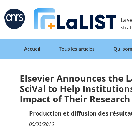
Retour
La ve
stra
Accueil
Tous les articles
Qui som
Elsevier Announces the 
Accueil
SciVal to Help Instituti
Impact of Their Research
Tous les articles
Production et diffusion des résulta
Qui sommes nous ?
09/03/2016