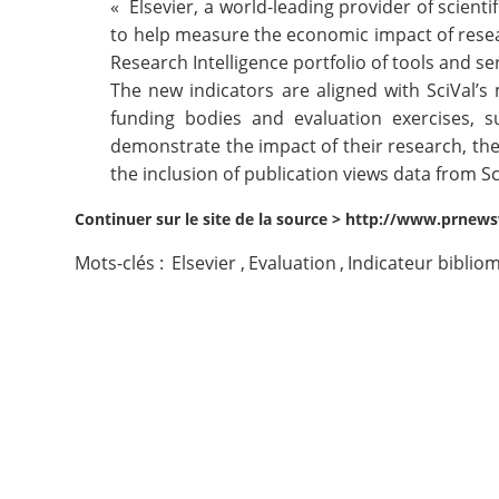
«
Elsevier
, a world-leading provider of scien
to help measure the economic impact of rese
Contact
Research Intelligence
portfolio of tools and se
The new indicators are aligned with SciVal’s
Nous suivre
funding bodies and evaluation exercises, 
demonstrate the impact of their research, thes
the inclusion of publication views data from
S
Continuer sur le site de la source >
http://www.prnewsw
Mots-clés :
Elsevier
,
Evaluation
,
Indicateur biblio