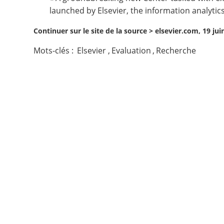
launched by
Elsevier
, the information analytic
Contact
Continuer sur le site de la source >
elsevier.com, 19 jui
Nous suivre
Mots-clés :
Elsevier
,
Evaluation
,
Recherche