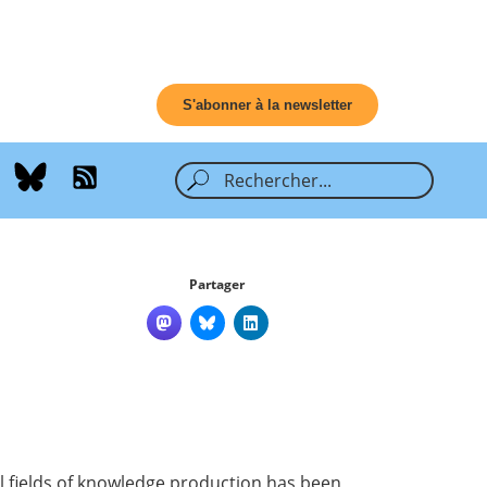
S'abonner à la newsletter
Partager
l fields of knowledge production has been