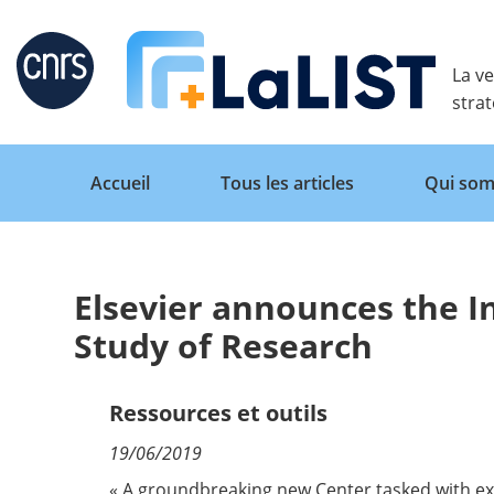
Retour
La ve
stra
Accueil
Tous les articles
Qui som
Elsevier announces the I
Accueil
Study of Research
Tous les articles
Ressources et outils
19/06/2019
Qui sommes nous ?
« A groundbreaking new
Center
tasked with ex