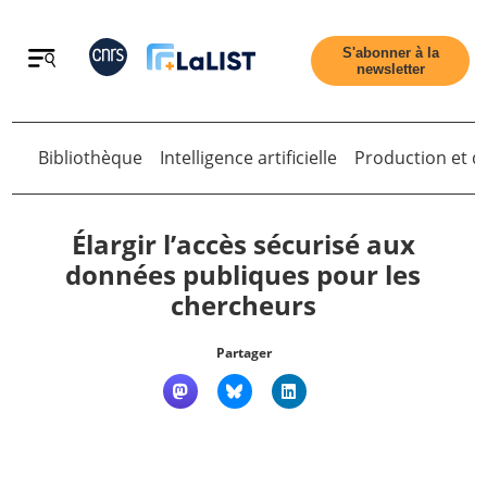
Retour
S'abonner à la
newsletter
Bibliothèque
Intelligence artificielle
Production et di
Retour
Élargir l’accès sécurisé aux
données publiques pour les
chercheurs
Accueil
Partager
Tous les articles
Qui sommes nous ?