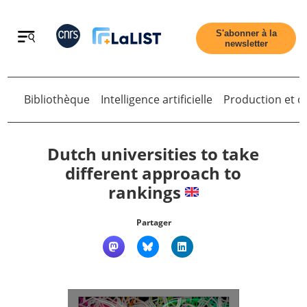
Retour
S'abonner à la
newsletter
Bibliothèque
Intelligence artificielle
Production et di
Retour
Dutch universities to take
different approach to
rankings
Accueil
Partager
Tous les articles
Qui sommes nous ?