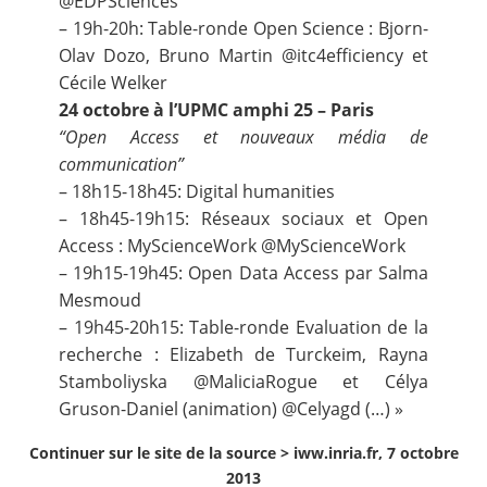
@EDPSciences
– 19h-20h: Table-ronde Open Science :
Bjorn-
Olav Dozo,
Bruno Martin
@itc4efficiency
et
Cécile Welker
24 octobre à l’UPMC amphi 25 – Paris
“Open Access et nouveaux média de
communication”
– 18h15-18h45: Digital humanities
– 18h45-19h15: Réseaux sociaux et Open
Access : MyScienceWork
@MyScienceWork
– 19h15-19h45: Open Data Access par
Salma
Mesmoud
– 19h45-20h15: Table-ronde Evaluation de la
recherche : Elizabeth de Turckeim, Rayna
Stamboliyska
@MaliciaRogue
et Célya
Gruson-Daniel (animation)
@Celyagd
(…) »
Continuer sur le site de la source >
iww.inria.fr, 7 octobre
2013