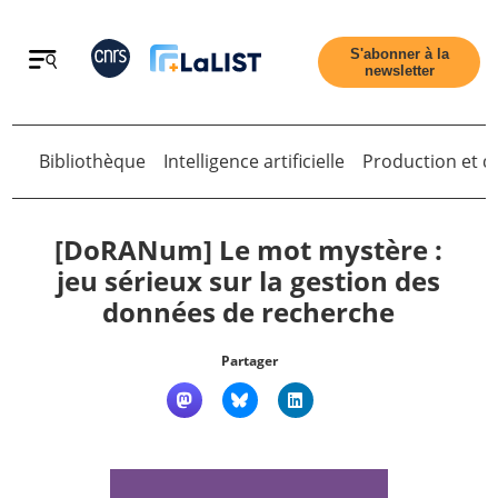
Retour
S'abonner à la
newsletter
Retour
Bibliothèque
Intelligence artificielle
Production et di
[DoRANum] Le mot mystère :
jeu sérieux sur la gestion des
données de recherche
Accueil
Partager
Tous les articles
Qui sommes nous ?