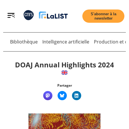
Retour
S'abonner à la
newsletter
Bibliothèque
Intelligence artificielle
Production et di
Retour
DOAJ Annual Highlights 2024
Accueil
Partager
Tous les articles
Qui sommes nous ?