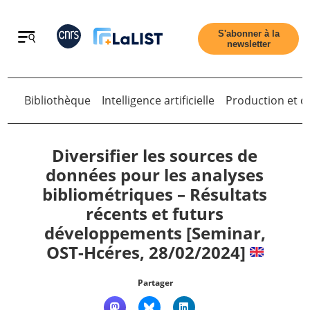
Retour
S'abonner à la
newsletter
Bibliothèque
Intelligence artificielle
Production et di
Retour
Diversifier les sources de
données pour les analyses
bibliométriques – Résultats
Accueil
récents et futurs
développements [Seminar,
Tous les articles
OST-Hcéres, 28/02/2024]
Qui sommes nous ?
Partager