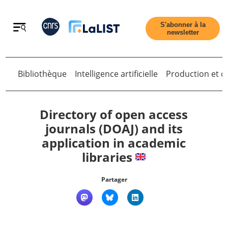
Retour
S'abonner à la
newsletter
Bibliothèque
Intelligence artificielle
Production et di
Retour
Directory of open access
journals (DOAJ) and its
application in academic
Accueil
libraries
Tous les articles
Partager
Qui sommes nous ?