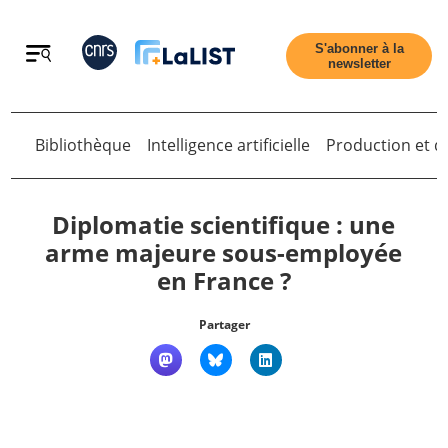
Retour
S'abonner à la
newsletter
Retour
Bibliothèque
Intelligence artificielle
Production et di
Diplomatie scientifique : une
arme majeure sous-employée
en France ?
Accueil
Partager
Tous les articles
Qui sommes nous ?