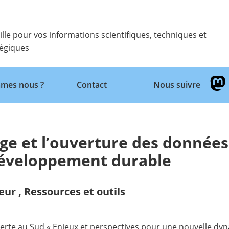
ille pour vos informations scientifiques, techniques et
tégiques
Retour
mes nous ?
Contact
Nous suivre
age et l’ouverture des données
 développement durable
eur
,
Ressources et outils
verte au Sud « Enjeux et perspectives pour une nouvelle dy