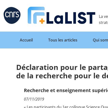
Retour
La ve
stra
Accueil
Tous les articles
Qui som
Déclaration pour le part
Accueil
de la recherche pour le
Tous les articles
Recherche et enseignement supéri
07/11/2019
Qui sommes nous ?
« Les participants du 1er colloque Science Ou