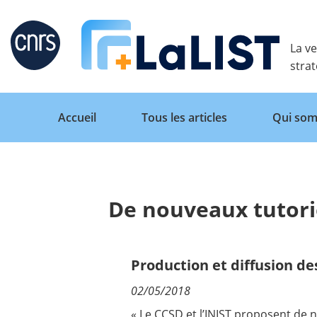
Retour
La ve
stra
Accueil
Tous les articles
Qui som
De nouveaux tutori
Accueil
Tous les articles
Production et diffusion de
02/05/2018
Qui sommes nous ?
« Le CCSD et l’INIST proposent de 