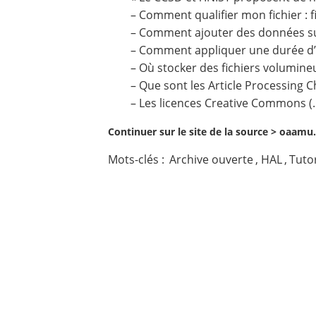
–
Comment qualifier mon fichier : fi
Contact
–
Comment ajouter des données s
–
Comment appliquer une durée d
Nous suivre
–
Où stocker des fichiers volumine
–
Que sont les Article Processing 
–
Les licences Creative Commons
(
Continuer sur le site de la source >
oaamu.h
Mots-clés :
Archive ouverte
,
HAL
,
Tutor