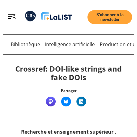
Retour
S'abonner à la
newsletter
Retour
Bibliothèque
Intelligence artificielle
Production et di
Crossref: DOI-like strings and
fake DOIs
Accueil
Partager
Tous les articles
Qui sommes nous ?
Recherche et enseignement supérieur
,