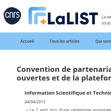
Retour
La ve
stra
Accueil
Tous les articles
Qui som
Convention de partenaria
Accueil
ouvertes et de la platef
Tous les articles
Information Scientifique et Techn
04/04/2013
Qui sommes nous ?
» Le 2 avril, lors d’une cérémonie organisé