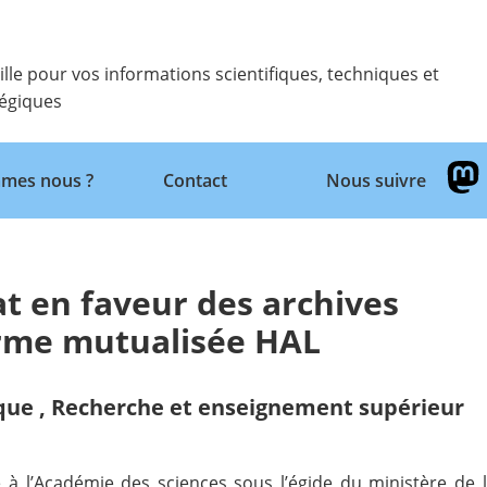
ille pour vos informations scientifiques, techniques et
tégiques
Retour
mes nous ?
Contact
Nous suivre
t en faveur des archives
orme mutualisée HAL
ique
,
Recherche et enseignement supérieur
e à l’Académie des sciences sous l’égide du ministère de 