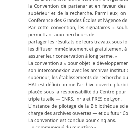
la
Convention
de partenariat en faveur des 
Contact
supérieur et de la recherche. Parmi eux, on peu
Conférence des Grandes Écoles et l’Agence de 
Nous suivre
Par cette convention, les signataires « so
permettant aux chercheurs de :
partager les résultats de leurs travaux sous f
les diffuser immédiatement et gratuitement à 
assurer leur
conservation
à long terme. »
La convention a « pour objet le développeme
son interconnexion avec les archives institut
supérieur, les établissements de recherche ou 
HAL est défini comme l’
archive ouverte
pluridi
placée sous la responsabilité du Centre pour 
triple tutelle — CNRS, Inria et PRES de Lyon.
L’instance de pilotage de la Bibliothèque sci
charge des archives ouvertes — et du futur Co
La convention est conclue pour cinq ans.
Le communiqué du ministère
«