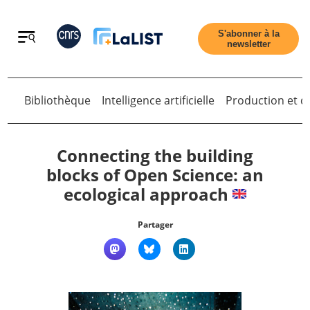
Retour
S'abonner à la
newsletter
Bibliothèque
Intelligence artificielle
Production et di
Retour
Connecting the building
blocks of Open Science: an
ecological approach
Accueil
Partager
Tous les articles
Qui sommes nous ?