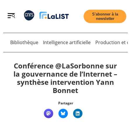
Retour
S'abonner à la
newsletter
Retour
Bibliothèque
Intelligence artificielle
Production et di
Conférence @LaSorbonne sur
la gouvernance de l’Internet –
synthèse intervention Yann
Accueil
Bonnet
Tous les articles
Partager
Qui sommes nous ?