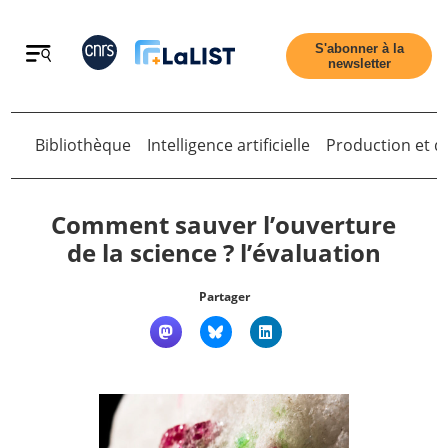
Retour
S'abonner à la
newsletter
Bibliothèque
Intelligence artificielle
Production et di
Retour
Comment sauver l’ouverture
de la science ? l’évaluation
Accueil
Partager
Tous les articles
Qui sommes nous ?