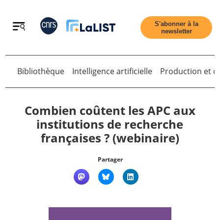
Retour
S'abonner à la
newsletter
Bibliothèque
Intelligence artificielle
Production et di
Retour
Combien coûtent les APC aux
institutions de recherche
françaises ? (webinaire)
Accueil
Partager
Tous les articles
Qui sommes nous ?