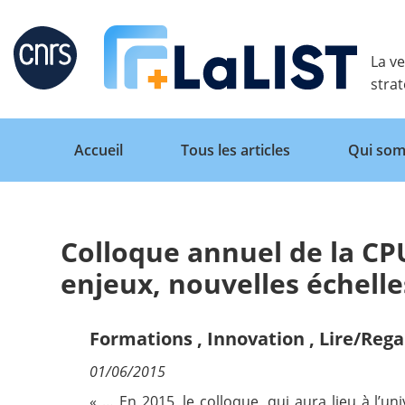
Retour
La ve
stra
Accueil
Tous les articles
Qui som
Colloque annuel de la CPU
Accueil
enjeux, nouvelles échelle
Tous les articles
Formations
,
Innovation
,
Lire/Rega
01/06/2015
Qui sommes nous ?
« … En 2015, le colloque, qui aura lieu à l’u