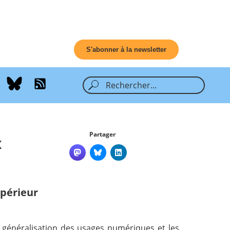
S'abonner à la newsletter
Partager
x
périeur
la généralisation des usages numériques et les