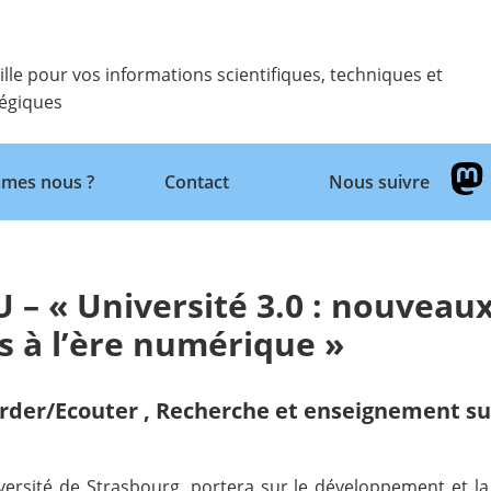
ille pour vos informations scientifiques, techniques et
tégiques
Retour
mes nous ?
Contact
Nous suivre
 – « Université 3.0 : nouveau
s à l’ère numérique »
rder/Ecouter
,
Recherche et enseignement su
niversité de Strasbourg, portera sur le développement et 