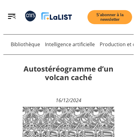
Retour
S'abonner à la
newsletter
Retour
Bibliothèque
Intelligence artificielle
Production et di
Autostéréogramme d’un
volcan caché
Accueil
16/12/2024
Tous les articles
Qui sommes nous ?