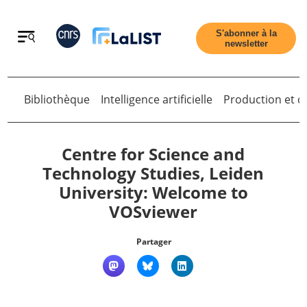
Retour
S'abonner à la
newsletter
Bibliothèque
Intelligence artificielle
Production et di
Retour
Centre for Science and
Technology Studies, Leiden
University: Welcome to
Accueil
VOSviewer
Tous les articles
Partager
Qui sommes nous ?