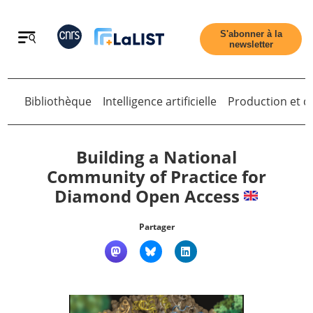
Retour
S'abonner à la
newsletter
Bibliothèque
Intelligence artificielle
Production et di
Retour
Building a National
Community of Practice for
Diamond Open Access
Accueil
Partager
Tous les articles
Qui sommes nous ?