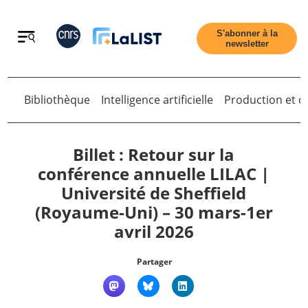
Retour
S'abonner à la
newsletter
Bibliothèque
Intelligence artificielle
Production et di
Retour
Billet : Retour sur la
conférence annuelle LILAC |
Université de Sheffield
Accueil
(Royaume-Uni) – 30 mars-1er
avril 2026
Tous les articles
Partager
Qui sommes nous ?