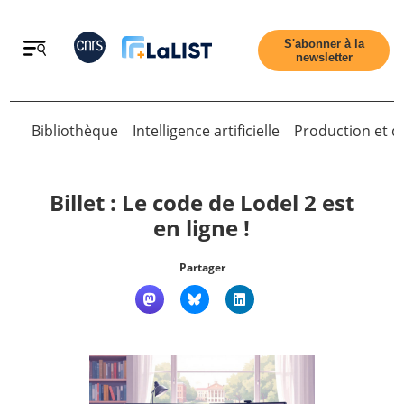
Retour
S'abonner à la
newsletter
Retour
Bibliothèque
Intelligence artificielle
Production et di
Billet : Le code de Lodel 2 est
en ligne !
Accueil
Partager
Tous les articles
Qui sommes nous ?